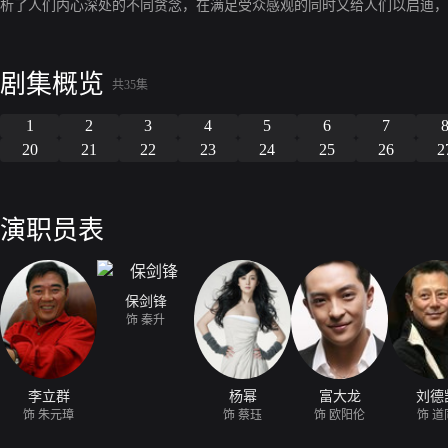
析了人们内心深处的不同贪念，在满足受众感观的同时又给人们以启迪，
剧集概览
共35集
1
2
3
4
5
6
7
20
21
22
23
24
25
26
2
演职员表
保剑锋
饰 秦升
李立群
杨幂
富大龙
刘德
饰 朱元璋
饰 蔡珏
饰 欧阳伦
饰 道