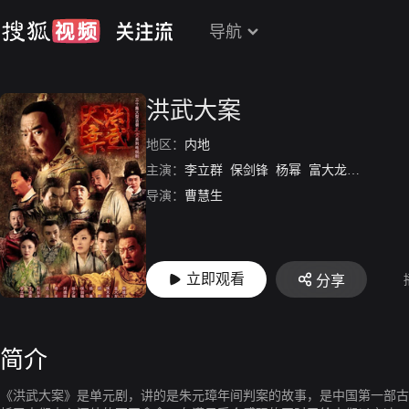
导航
洪武大案
地区：
内地
主演：
李立群
保剑锋
杨幂
富大龙
刘德凯
导演：
曹慧生
立即观看
分享
简介
《洪武大案》是单元剧，讲的是朱元璋年间判案的故事，是中国第一部古