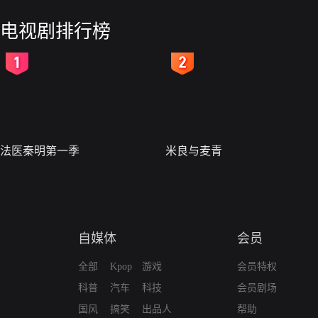
电视剧排行榜
2
3
法医秦明第一季
米良与麦青
自媒体
会员
全部
Kpop
游戏
会员特权
科普
汽车
科技
会员剧场
国风
搞笑
出品人
帮助