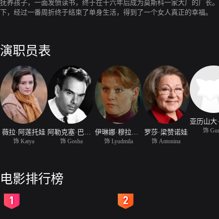
抚养孩子，一面发愤读书，终于在十六年后成为莫斯科一家大厂的厂长。
下，经过一番周折终于结束了单身生活，得到了一个女人真正的幸福。
演职员表
饰 Gur
薇拉·阿莲托娃
阿勒克塞·巴塔洛夫
伊琳娜·穆拉维耶娃
罗莎·梁赞诺娃
饰 Katya
饰 Gosha
饰 Lyudmila
饰 Antonina
电影排行榜
2
3