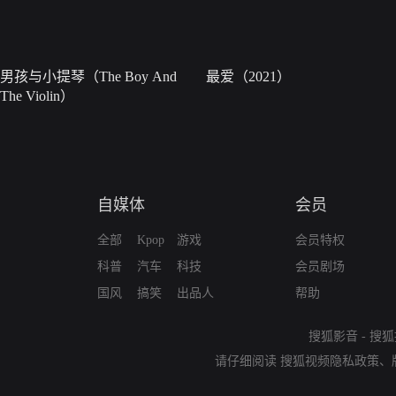
男孩与小提琴（The Boy And
最爱（2021）
The Violin）
自媒体
会员
全部
Kpop
游戏
会员特权
科普
汽车
科技
会员剧场
国风
搞笑
出品人
帮助
搜狐影音
-
搜狐
请仔细阅读
搜狐视频隐私政策
、