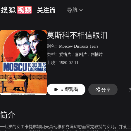
导航
莫斯科不相信眼泪
别名：
Moscow Distrusts Tears
类型：
爱情片
/
喜剧片
/
剧情片
上映：
1980-02-11
立即观看
分享
简介
十七岁的女工卡捷琳娜因天真幼稚和充满幻想而冒充教授的女儿，并爱上