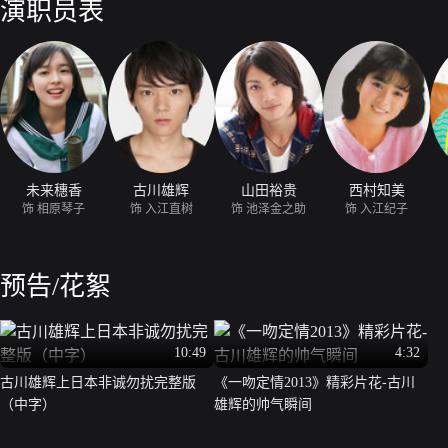
演职员表
嫉妒心，一心一意喜欢琴子的池泽金之助（山田裕贵 饰），到底能上演
未来穗香
古川雄辉
山田裕贵
西村知美
饰 相原琴子
饰 入江直树
饰 池泽金之助
饰 入江纪子
预告/花絮
10:49
4:32
古川雄辉上日本非诚勿扰完整版
《一吻定情2013》精彩片花-古川
（中字）
雄辉的帅气瞬间