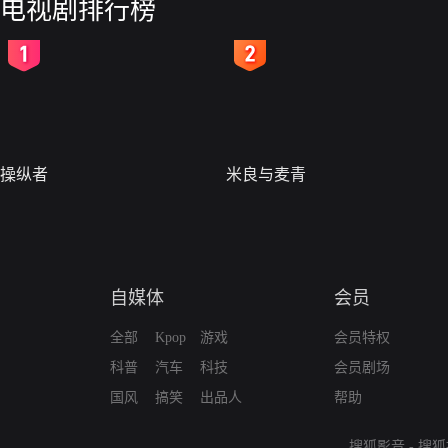
电视剧排行榜
2
3
操纵者
米良与麦青
自媒体
会员
全部
Kpop
游戏
会员特权
科普
汽车
科技
会员剧场
国风
搞笑
出品人
帮助
搜狐影音
-
搜狐