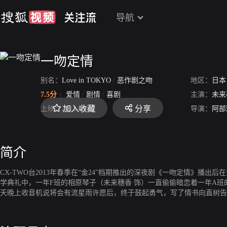
导航
一吻定情
别名：
Love in TOKYO
/
恶作剧之吻
地区：
日本
7.5分
爱情
/
剧情
/
喜剧
主演：
未来
加入收藏
分享
上映：
2013-03-02
导演：
阿部
简介
CX-TWO台2013年春季在“金24”档期推出的深夜剧《一吻定情》播出
学典礼中，一年F班的相原琴子（未来穗香 饰）一直偷偷暗恋着一年A班
天晚上收音机说将会有流星雨许愿后，终于鼓起勇气，写了情书向直树告
笨女人” 的无情的拒绝。并且被拒事情让全班同学都知道，让她非常难
天新建的家却因为被流星砸到而毁。于是只好寄住在父亲相原重雄学生时
然就是直树的父亲。这就意味着琴子要开始和直树共处一家。琴子和直树