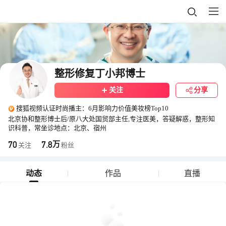
整形修复丁小邦博士
关注
分享
搜狐视频认证时尚播主：6月影响力价值美妆榜Top10
北京协和整形博士后/原八大处国贸部主任,专注医美，答疑解惑，整形知
识科普，常坐诊地点：北京、宿州
70
7.8
万
关注
粉丝
动态
作品
直播