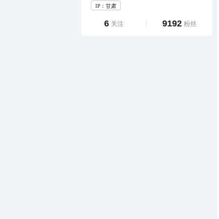
IP：甘肃
6
9192
关注
粉丝