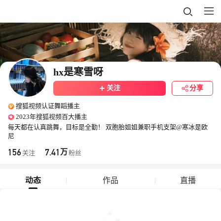
hx是寒雪呀
关注
分享
搜狐视频认证舞蹈播主
2023年搜狐视频百大播主
每天都在认真跳舞，目标是全勤！ 双胞胎姐姐兼职手机支架@寒冰是欧
尼
156
7.41
万
关注
粉丝
动态
作品
直播