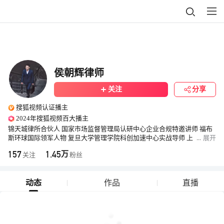
侯朝辉律师
关注
分享
搜狐视频认证播主
2024年搜狐视频百大播主
锦天城律所合伙人 国家市场监督管理局认研中心企业合规特邀讲师 福布
斯环球国际领军人物 复旦大学管理学院科创加速中心实战导师 上
...
展开
海市律师协会视频媒体出镜律师 上海财经大学创业和投资校友会理事 全
157
1.45
万
关注
粉丝
网500 万粉丝商事法律意见领袖
动态
作品
直播