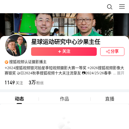
星球运动研究中心沙果主任
关注
分享
搜狐视频认证摄影播主
⭐2024搜狐视频银河拍星季短视频摄影大赛一等奖 ⭐2026搜狐视频影像大
赛银奖 🤝🏻2024秋季搜狐视频十大关注流挚友 📷2024/25/26春季
...
展开
搜狐视频十大摄影播主 ⭐天文摄影师 十余载航拍与摄影经历 作品上过新
1149
3
万
关注
粉丝
华社中文及环球版 人民日报 央视网 光明日报 哈报 哈新晚报等国内主流
官媒 在哈市中小学校巡回展览 黑龙江省摄影家协会会员 江苏卫视总台荔
枝新闻特约摄影师 长春天文协会会员 哈市侨联摄影家会员 铁力市摄影家
动态
作品
直播
会员 星联csva 夜空中国摄影师 腾讯星空地图官方摄影师