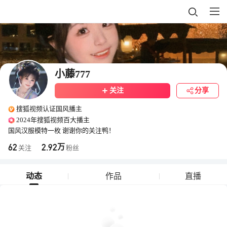
小藤777
关注
分享
搜狐视频认证国风播主
2024年搜狐视频百大播主
国风汉服模特一枚 谢谢你的关注鸭！
62
2.92
万
关注
粉丝
动态
作品
直播