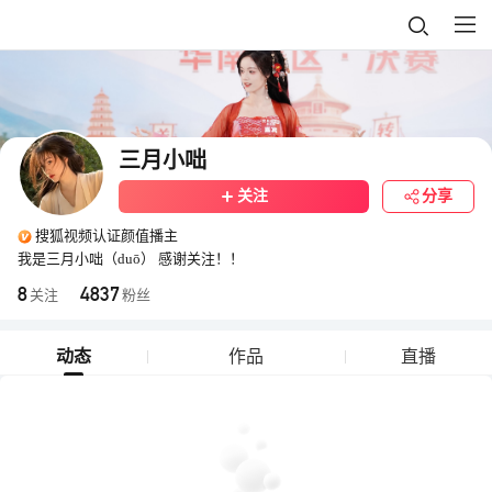
三月小咄
关注
分享
搜狐视频认证颜值播主
我是三月小咄（duō） 感谢关注！！
8
4837
关注
粉丝
动态
作品
直播