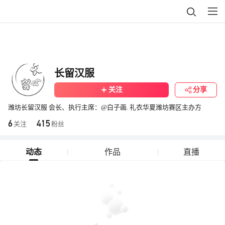
长留汉服
关注
分享
潍坊长留汉服 会长、执行主席：@白子画. 礼衣华夏潍坊赛区主办方
6
415
关注
粉丝
动态
作品
直播