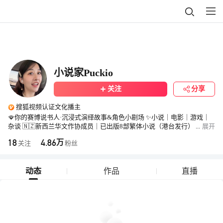
小说家Puckio
关注
分享
搜狐视频认证文化播主
🪭你的赛博说书人·沉浸式演绎故事&角色小剧场 ✨小说｜电影｜游戏｜
杂谈 🇳🇿新西兰华文作协成员｜已出版8部繁体小说（港台发行）
...
展开
📮商务VX：puckio（请注明来意）
18
4.86
万
关注
粉丝
动态
作品
直播