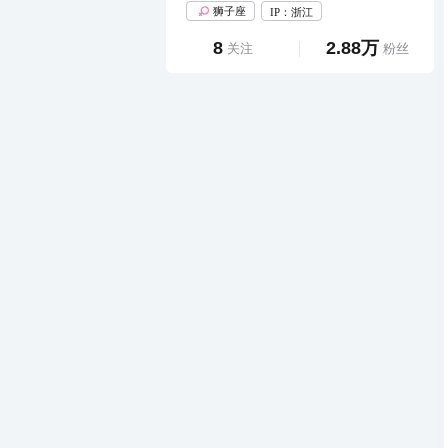
狮子座
IP：浙江
8
2.88万
关注
粉丝