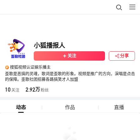
小狐播报人
关注
分享
搜狐视频认证娱乐播主
歪歌是恶搞的灵魂，歌词是歪歌的形象。视频是推广的方向，演唱是点击
的保障。歪歌社团招募各路搞笑才人加盟
10
2.92
万
关注
粉丝
动态
作品
直播