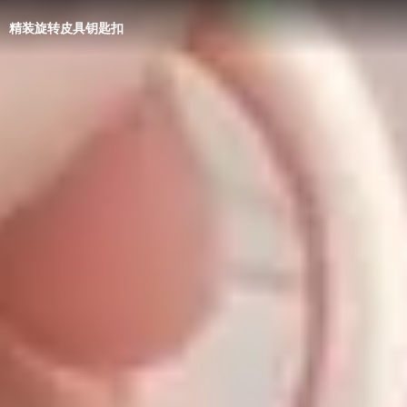
精装旋转皮具钥匙扣