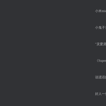
小米m
小鬼子
“灵爱
《Sup
说谎话
好人一