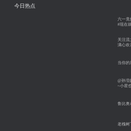
今日热点
六一竟
#现在
关注流
满心欢
当你的
@孙滢
~小星
鲁比奥
老槐树