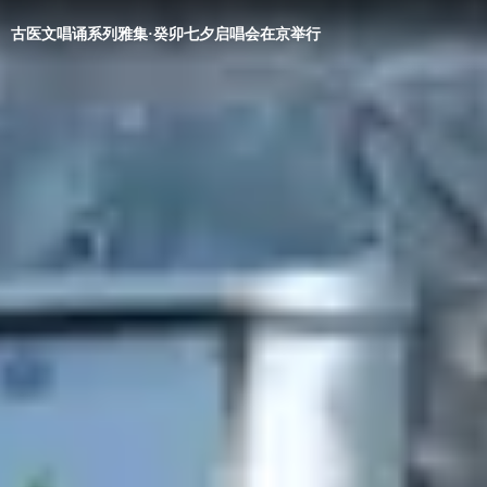
古医文唱诵系列雅集·癸卯七夕启唱会在京举行