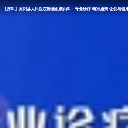
【探科】原阳县人民医院肿瘤血液内科：专业诊疗 精准施策 让爱与健