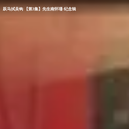
跃马拭吴钩 【第3集】先生南怀瑾·纪念辑