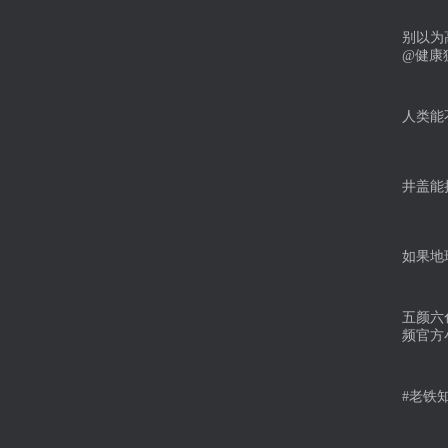
别以为
@健康
人类能
井盖能
如果地
五颜六
频官方
#老铁