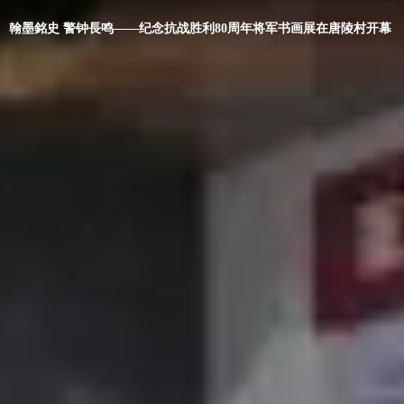
翰墨銘史 警钟長鸣——纪念抗战胜利80周年将军书画展在唐陵村开幕