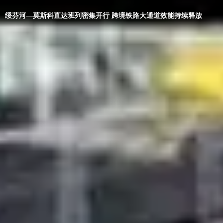
绥芬河—莫斯科直达班列密集开行 跨境铁路大通道效能持续释放