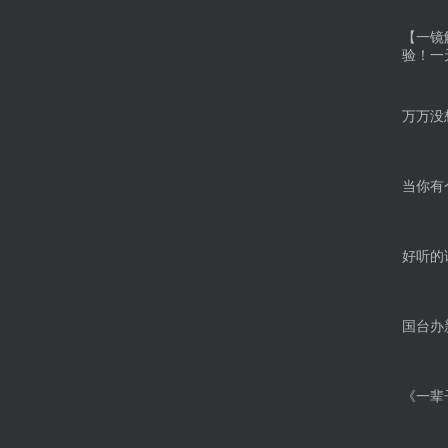
【一镜
验！一
万万没
当你有
好听的
国台办
《一辈