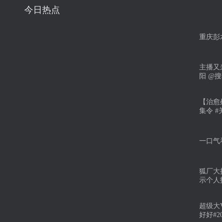
今日热点
重庆彭
主播又
阳 @
【治愈处
集令 #关
一口气
狐厂大
示个人技
超级大
好好#2