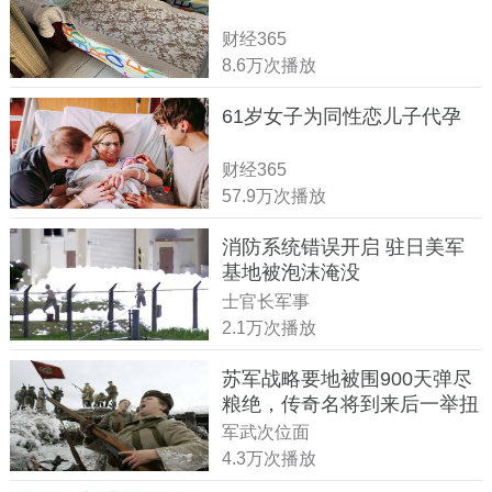
财经365
8.6万次播放
61岁女子为同性恋儿子代孕
财经365
57.9万次播放
消防系统错误开启 驻日美军
基地被泡沫淹没
士官长军事
2.1万次播放
苏军战略要地被围900天弹尽
粮绝，传奇名将到来后一举扭
转战局
军武次位面
4.3万次播放