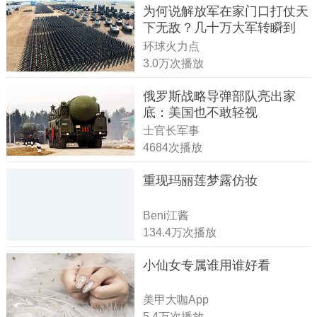
为何说解放军在家门口打仗天
下无敌？几十万大军转瞬到
达！
环球火力点
3.0万次播放
俄罗斯战略导弹部队亮出家
底：美国也不敢轻视
士官长军事
4684次播放
重现玛丽莲梦露仿妆
Beni江酱
134.4万次播放
小仙女专属谁用谁好看
美甲大咖App
5.4万次播放