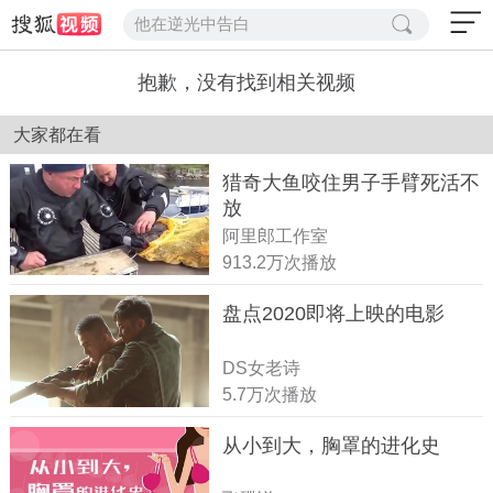
他在逆光中告白
抱歉，没有找到相关视频
大家都在看
猎奇大鱼咬住男子手臂死活不
放
阿里郎工作室
913.2万次播放
盘点2020即将上映的电影
DS女老诗
5.7万次播放
从小到大，胸罩的进化史