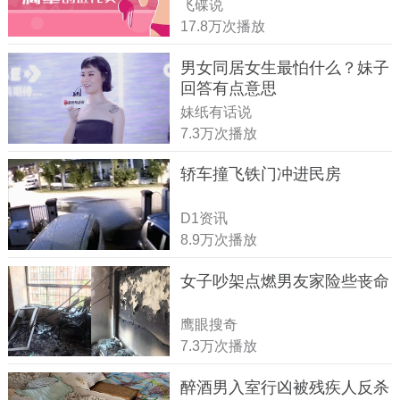
飞碟说
17.8万次播放
男女同居女生最怕什么？妹子
回答有点意思
妹纸有话说
7.3万次播放
轿车撞飞铁门冲进民房
D1资讯
8.9万次播放
女子吵架点燃男友家险些丧命
鹰眼搜奇
7.3万次播放
醉酒男入室行凶被残疾人反杀