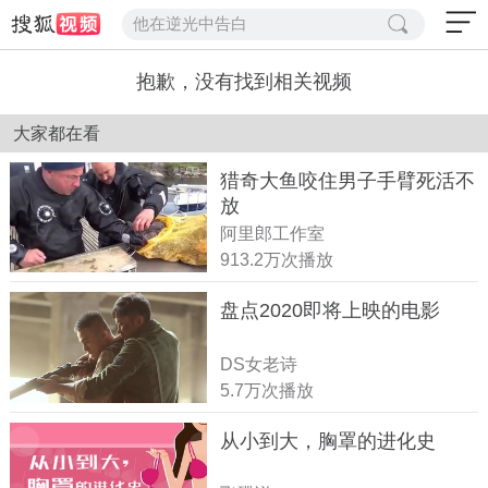
他在逆光中告白
抱歉，没有找到相关视频
大家都在看
猎奇大鱼咬住男子手臂死活不
放
阿里郎工作室
913.2万次播放
盘点2020即将上映的电影
DS女老诗
5.7万次播放
从小到大，胸罩的进化史