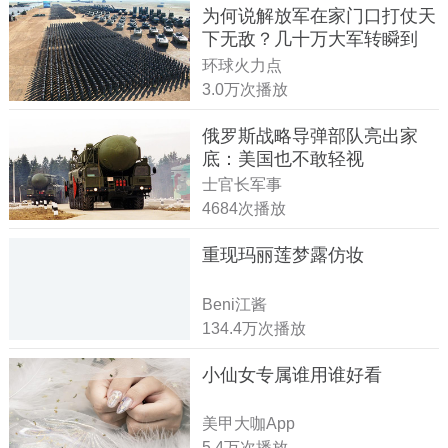
为何说解放军在家门口打仗天
下无敌？几十万大军转瞬到
达！
环球火力点
3.0万次播放
俄罗斯战略导弹部队亮出家
底：美国也不敢轻视
士官长军事
4684次播放
重现玛丽莲梦露仿妆
Beni江酱
134.4万次播放
小仙女专属谁用谁好看
美甲大咖App
5.4万次播放