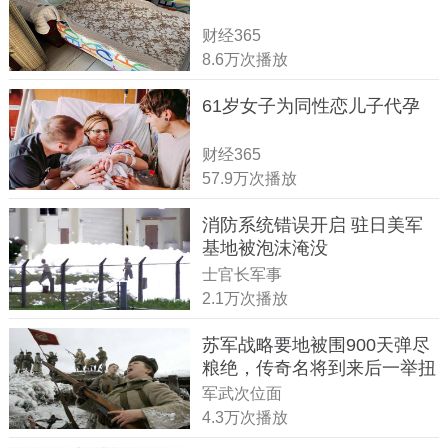
财经365
8.6万次播放
61岁女子为同性恋儿子代孕
财经365
57.9万次播放
消防系统错误开启 驻日美军
基地被泡沫淹没
士官长军事
2.1万次播放
苏军战略要地被围900天弹尽
粮绝，传奇名将到来后一举扭
转战局
军武次位面
4.3万次播放