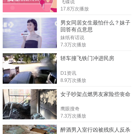
飞碟说
17.8万次播放
男女同居女生最怕什么？妹子
回答有点意思
妹纸有话说
7.3万次播放
轿车撞飞铁门冲进民房
D1资讯
8.9万次播放
女子吵架点燃男友家险些丧命
鹰眼搜奇
7.3万次播放
醉酒男入室行凶被残疾人反杀