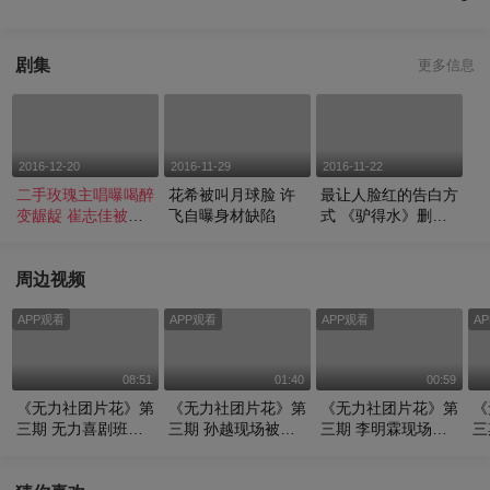
剧集
更多信息
2016-12-20
2016-11-29
2016-11-22
二手玫瑰主唱曝喝醉
花希被叫月球脸 许
最让人脸红的告白方
变龌龊 崔志佳被嘲
飞自曝身材缺陷
式 《驴得水》删减
酒后失忆
吻戏曝光
周边视频
APP观看
APP观看
APP观看
A
08:51
01:40
00:59
《无力社团片花》第
《无力社团片花》第
《无力社团片花》第
《
三期 无力喜剧班酒
三期 孙越现场被超
三期 李明霖现场直
三
醉后上演闹剧 东西
模杨朵兰撩 心情激
播 歪搞神曲《一人
俱
结合时空穿越
动口不择言
我饮酒醉》
人