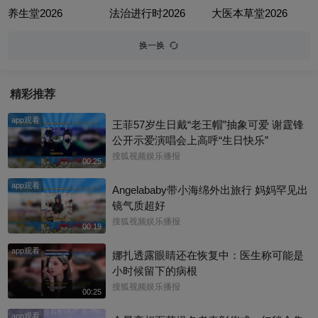
养生堂2026
法治进行时2026
大医本草堂2026
换一换
精彩推荐
app观看
王菲57岁生日戴“老王帽”抽象可爱 谢霆锋
公开示爱演唱会上高呼“生日快乐”
搜狐视频娱乐播报
00:25
app观看
Angelababy带小海绵外出旅行 妈妈罕见出
镜气质超好
搜狐视频娱乐播报
00:19
app观看
娜扎透露眼睛还在恢复中：医生称可能是
小时候留下的病根
搜狐视频娱乐播报
00:25
app观看