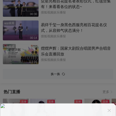
众星亮相百花提名者表彰仪式，红毯合集
有！来看看各位的状态~
搜狐视频娱乐播报
00:30
app观看
易烊千玺一身黑色西服亮相百花提名仪
式，从容帅气状态满分！
搜狐视频娱乐播报
00:14
app观看
熠熠声辉：国家大剧院合唱团男声合唱音
乐会直播回放
搜狐视频娱乐播报
113:56
换一换
热门直播
更多