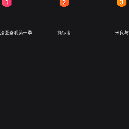
2
3
4
法医秦明第一季
操纵者
米良与