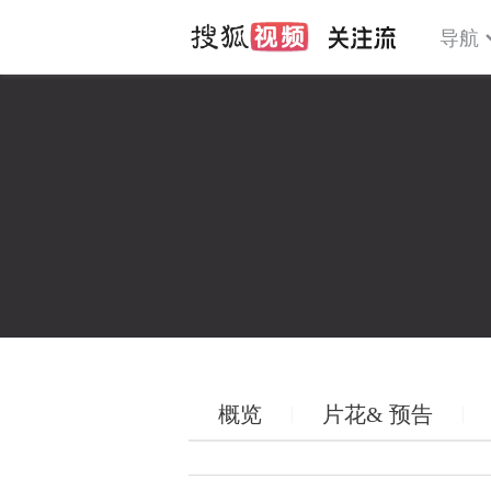
导航
概览
片花& 预告