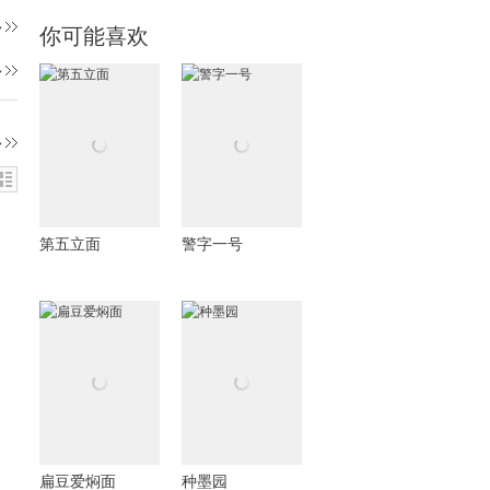
多
你可能喜欢
多
多
第五立面
警字一号
扁豆爱焖面
种墨园