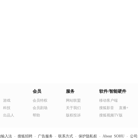
会员
服务
软件/智能硬件
游戏
会员特权
网站联盟
移动客户端
科技
会员剧场
关于我们
搜狐影音
直播+
出品人
帮助
版权投诉
搜狐视频TV版
狗输入法
-
搜狐招聘
-
广告服务
-
联系方式
-
保护隐私权
-
About SOHU
-
公司