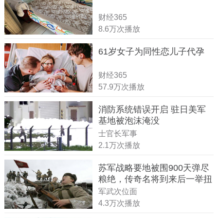
财经365
8.6万次播放
61岁女子为同性恋儿子代孕
财经365
57.9万次播放
消防系统错误开启 驻日美军
基地被泡沫淹没
士官长军事
2.1万次播放
苏军战略要地被围900天弹尽
粮绝，传奇名将到来后一举扭
转战局
军武次位面
4.3万次播放