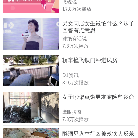
飞碟说
17.8万次播放
男女同居女生最怕什么？妹子
回答有点意思
妹纸有话说
7.3万次播放
轿车撞飞铁门冲进民房
D1资讯
8.9万次播放
女子吵架点燃男友家险些丧命
鹰眼搜奇
7.3万次播放
醉酒男入室行凶被残疾人反杀