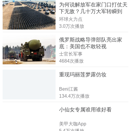
为何说解放军在家门口打仗天
下无敌？几十万大军转瞬到
达！
环球火力点
3.0万次播放
俄罗斯战略导弹部队亮出家
底：美国也不敢轻视
士官长军事
4684次播放
重现玛丽莲梦露仿妆
Beni江酱
134.4万次播放
小仙女专属谁用谁好看
美甲大咖App
5.4万次播放