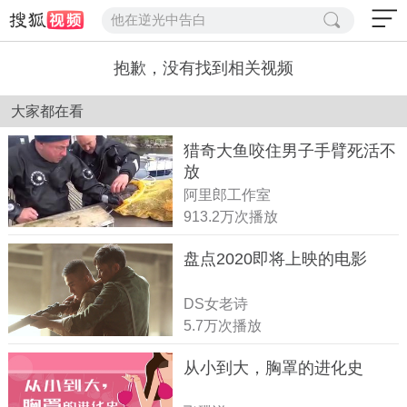
他在逆光中告白
抱歉，没有找到相关视频
大家都在看
猎奇大鱼咬住男子手臂死活不
放
阿里郎工作室
913.2万次播放
盘点2020即将上映的电影
DS女老诗
5.7万次播放
从小到大，胸罩的进化史