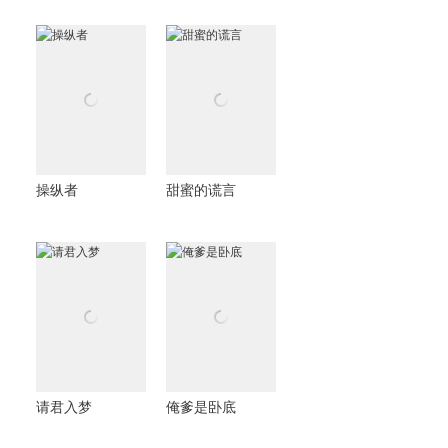
操纵者
甜蜜的谎言
请君入梦
俺爹是卧底