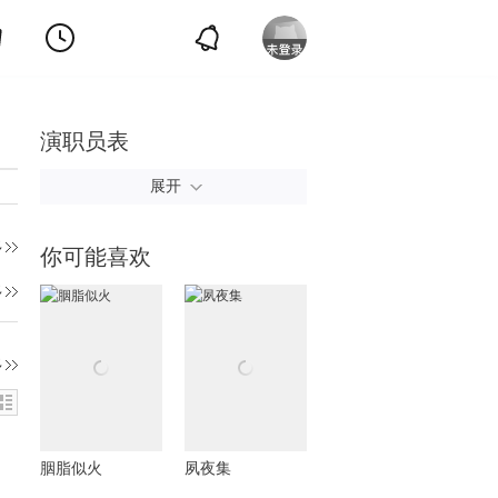
演职员表
展开
多
你可能喜欢
多
多
胭脂似火
夙夜集