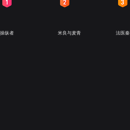
2
3
4
操纵者
米良与麦青
法医秦