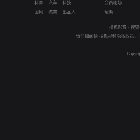
科普
汽车
科技
会员剧场
国风
搞笑
出品人
帮助
搜狐影音
-
搜狐
请仔细阅读
搜狐视频隐私政策
、
Copyri