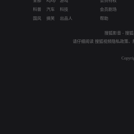
全部
Kpop
游戏
会员特权
科普
汽车
科技
会员剧场
国风
搞笑
出品人
帮助
搜狐影音
-
搜狐
请仔细阅读
搜狐视频隐私政策
、
Copyri