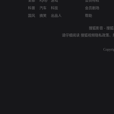
全部
Kpop
游戏
会员特权
科普
汽车
科技
会员剧场
国风
搞笑
出品人
帮助
搜狐影音
-
搜狐
请仔细阅读
搜狐视频隐私政策
、
Copyri