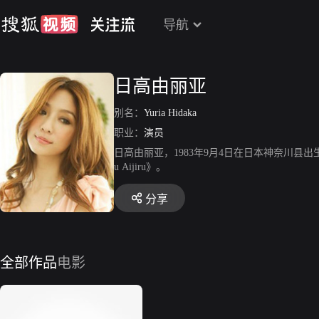
导航
日高由丽亚
别名：
Yuria Hidaka
职业：
演员
日高由丽亚，1983年9月4日在日本神奈川县出生，
u Aijiru》。
分享
全部作品
电影