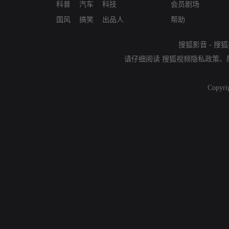
科普
汽车
科技
会员剧场
国风
搞笑
出品人
帮助
搜狐影音
-
搜狐
请仔细阅读
搜狐视频隐私政策
、
Copyri