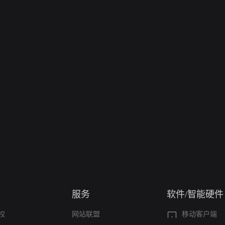
服务
软件/智能硬件
权
网站联盟
移动客户端