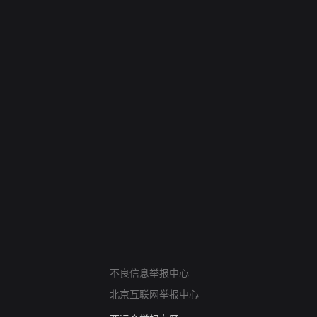
网络暴力有害信息举报
不良信息举报中心
12318 文化市场举报
北京互联网举报中心
算法推荐专项举报