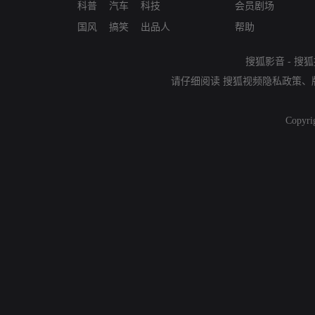
科普
汽车
科技
会员剧场
国风
搞笑
出品人
帮助
搜狐影音
-
搜狐
请仔细阅读
搜狐视频隐私政策
、
Copyri