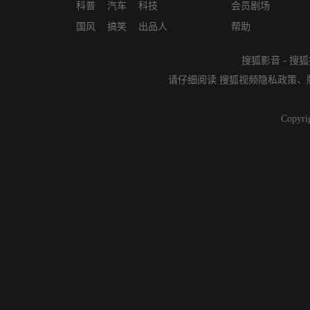
科普
汽车
科技
会员剧场
国风
搞笑
出品人
帮助
搜狐影音
-
搜狐
请仔细阅读
搜狐视频隐私政策
、
Copyri