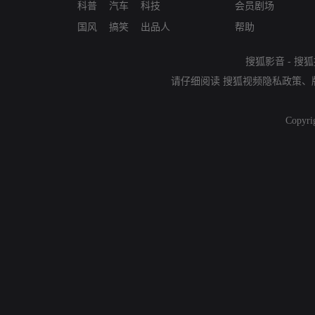
科普
汽车
科技
会员剧场
国风
搞笑
出品人
帮助
搜狐影音
-
搜狐
请仔细阅读
搜狐视频隐私政策
、
Copyri