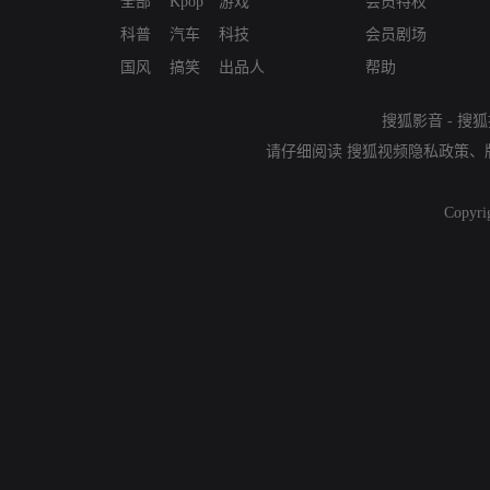
全部
Kpop
游戏
会员特权
科普
汽车
科技
会员剧场
国风
搞笑
出品人
帮助
搜狐影音
-
搜狐
请仔细阅读
搜狐视频隐私政策
、
Copyri