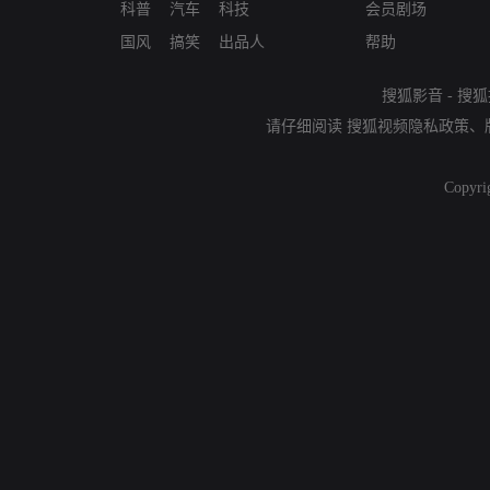
科普
汽车
科技
会员剧场
国风
搞笑
出品人
帮助
搜狐影音
-
搜狐
请仔细阅读
搜狐视频隐私政策
、
Copyri