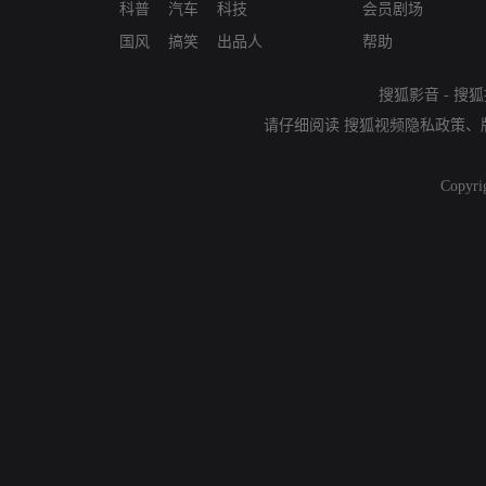
科普
汽车
科技
会员剧场
国风
搞笑
出品人
帮助
搜狐影音
-
搜狐
请仔细阅读
搜狐视频隐私政策
、
Copyri