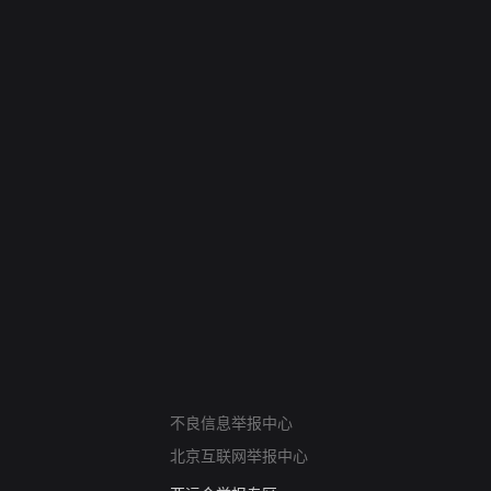
网络暴力有害信息举报
不良信息举报中心
12318 文化市场举报
北京互联网举报中心
算法推荐专项举报