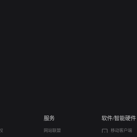
服务
软件/智能硬件
权
网站联盟
移动客户端