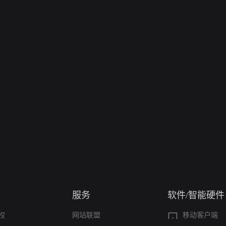
服务
软件/智能硬件
权
网站联盟
移动客户端