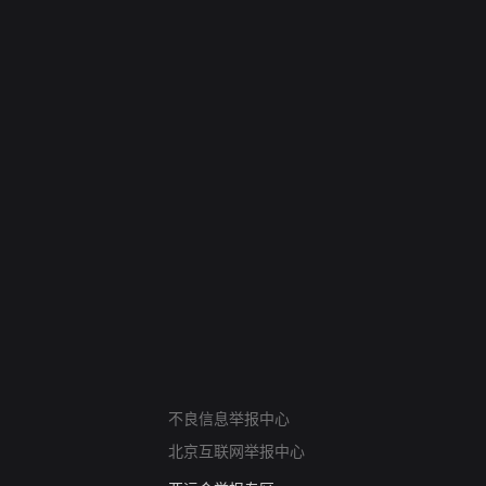
网络暴力有害信息举报
不良信息举报中心
12318 文化市场举报
北京互联网举报中心
算法推荐专项举报