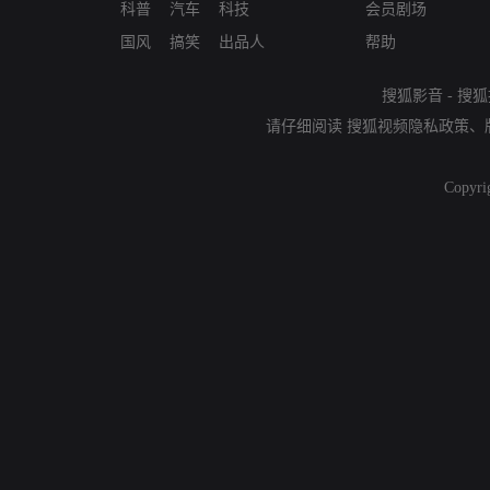
科普
汽车
科技
会员剧场
国风
搞笑
出品人
帮助
搜狐影音
-
搜狐
请仔细阅读
搜狐视频隐私政策
、
Copyri