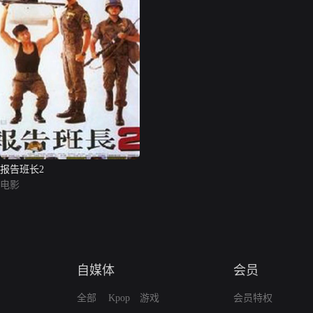
报告班长2
电影
自媒体
会员
全部
Kpop
游戏
会员特权