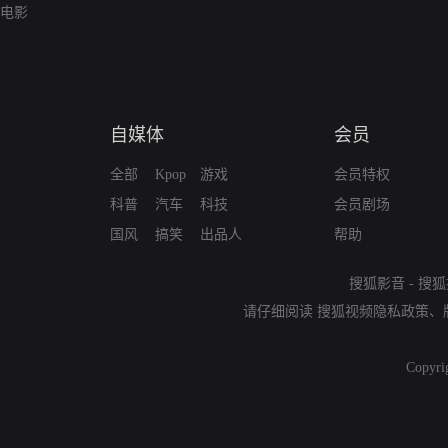
电影
自媒体
会员
全部
Kpop
游戏
会员特权
科普
汽车
科技
会员剧场
国风
搞笑
出品人
帮助
搜狐影音
-
搜狐
请仔细阅读
搜狐视频隐私政策
、
Copyri