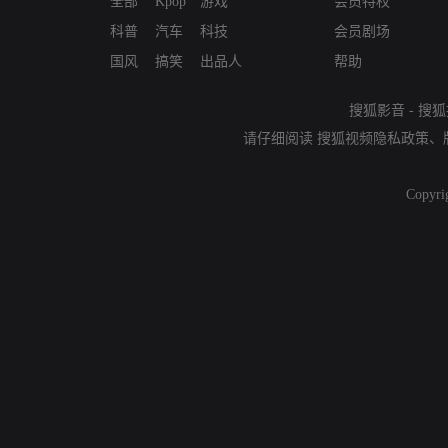
全部
Kpop
游戏
会员特权
科普
汽车
科技
会员剧场
国风
搞笑
出品人
帮助
搜狐影音
-
搜狐
请仔细阅读
搜狐视频隐私政策
、
Copyri