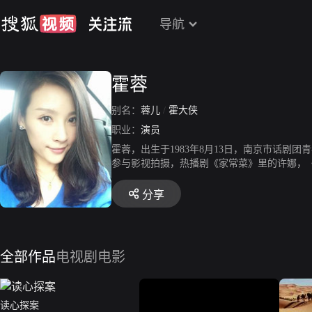
导航
霍蓉
别名：
蓉儿
/
霍大侠
职业：
演员
霍蓉，出生于1983年8月13日，南京市话剧
参与影视拍摄，热播剧《家常菜》里的许娜，
部犯罪心理探案剧《问心无愧》等等，出演的
分享
全部作品
电视剧
电影
读心探案