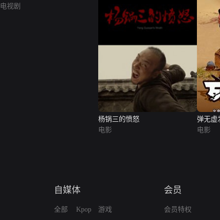
电视剧
杨锅三的愤怒
弹无虚
电影
电影
自媒体
会员
全部
Kpop
游戏
会员特权