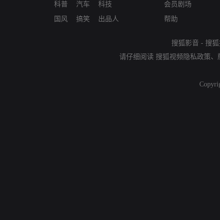
科普
汽车
科技
会员剧场
国风
搞笑
出品人
帮助
搜狐影音
-
搜狐
请仔细阅读
搜狐视频隐私政策
、
Copyri