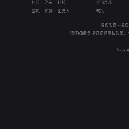
科普
汽车
科技
会员剧场
国风
搞笑
出品人
帮助
搜狐影音
-
搜狐
请仔细阅读
搜狐视频隐私政策
、
Copyri