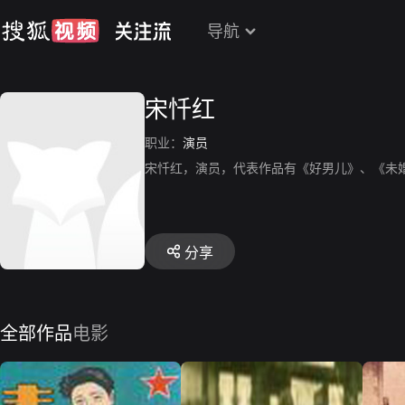
导航
宋忏红
职业：
演员
宋忏红，演员，代表作品有《好男儿》、《未
分享
全部作品
电影