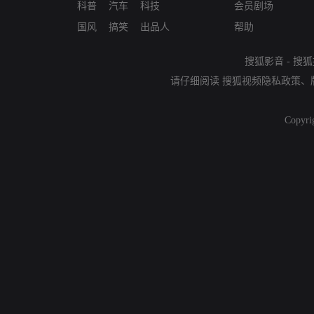
科普
汽车
科技
会员剧场
国风
搞笑
出品人
帮助
搜狐影音
-
搜狐
请仔细阅读
搜狐视频隐私政策
、
Copyri